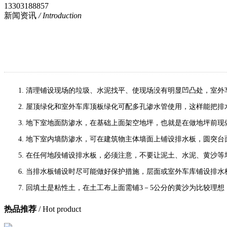
13303188857
新闻资讯
/ Introduction
1. 清理铺设现场的垃圾、水泥找平、使现场没有明显凹凸处，室外车
2. 屋顶绿化和室外车库顶板绿化可配多孔渗水管使用，这样能把排
3. 地下室地面防渗水，在基础上面架空地坪，也就是在做地坪前现
4. 地下室内墙防渗水，可在建筑物主体墙面上铺设排水板，圆突台
5. 在任何地段铺设排水板，必须注意，不要让泥土、水泥、黄沙等
6. 当排水板铺设时尽可能做好保护措施，层面或室外车库铺设排水
7. 回填土是粘性土，在土工布上面需铺3－5公分的黄沙为比较理想
热品推荐
/ Hot product