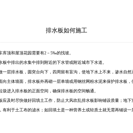
排水板如何施工
库顶和屋顶花园需要有2－5‰的找坡。
水板中排出的水集中排到附近的下水管或附近城市下水道。
做一层排水板，圆突台向下，四周留有盲沟，使地下水上不来，渗水自然
面向主体墙面，排水板外再砌一层单墙或用钢丝网粉水泥来保护排水板，
垃圾进入排水板的正面空间，确保排水板的空间畅通。
板应及时尽快做好回填土工作，防止大风吹乱排水板影响铺设质量；地下
，有利于土工布的滤水；如回填土是一种营养土或轻质土就无需再铺设一