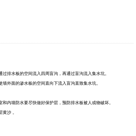
通过排水板的空间流入四周盲沟，再通过盲沟流入集水坑。
使墙外面的渗水板的空间直向下流入盲沟直致集水坑。
室和内墙防水要尽快做好保护层，预防排水板被人或物破坏。
层黄沙 。