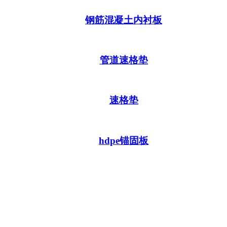
钢筋混凝土内衬板
管道速格垫
速格垫
hdpe锚固板