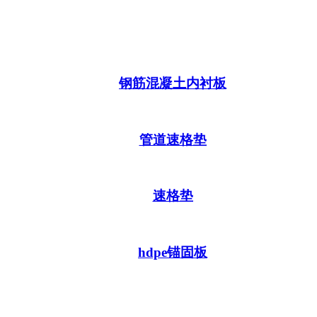
钢筋混凝土内衬板
管道速格垫
速格垫
hdpe锚固板